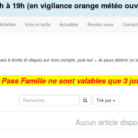
 à 19h (en vigilance orange météo ouve
Activités
Infos et tarifs
Actualités
Rendez-vous
Contact
 haut à droite et cliquez sur mon compte, puis sur « Je peux obtenir un ta
t Pass Famille ne sont valables que 3 jo
Trié par
Aucun article dispo