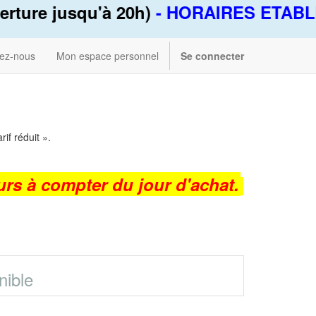
rture jusqu'à 20h)
- HORAIRES ETABL
ez-nous
Mon espace personnel
Se connecter
rif réduit ».
urs à compter du jour d'achat.
nible