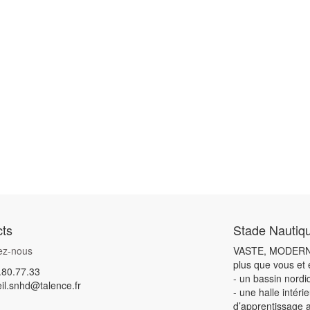
ts
Stade Nautiq
ez-nous
VASTE, MODERNE,
plus que vous et
.80.77.33
- un bassin nord
il.snhd@talence.fr
- une halle intér
d’apprentissage 