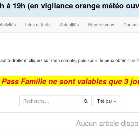
 à 19h (en vigilance orange météo ouve
Activités
Infos et tarifs
Actualités
Rendez-vous
Contact
 haut à droite et cliquez sur mon compte, puis sur « Je peux obtenir un ta
t Pass Famille ne sont valables que 3 jo
Trié par
Aucun article dispo