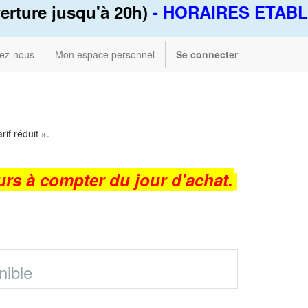
rture jusqu'à 20h)
- HORAIRES ETABL
ez-nous
Mon espace personnel
Se connecter
rif réduit ».
urs à compter du jour d'achat.
nible