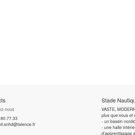
ts
Stade Nautiq
ez-nous
VASTE, MODERNE,
plus que vous et
.80.77.33
- un bassin nord
il.snhd@talence.fr
- une halle intér
d’apprentissage 