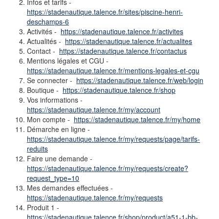
Infos et tarifs -
https://stadenautique.talence.fr/sites/piscine-henri-
deschamps-6
Activités -
https://stadenautique.talence.fr/activites
Actualités -
https://stadenautique.talence.fr/actualites
Contact -
https://stadenautique.talence.fr/contactus
Mentions légales et CGU -
https://stadenautique.talence.fr/mentions-legales-et-cgu
Se connecter -
https://stadenautique.talence.fr/web/login
Boutique -
https://stadenautique.talence.fr/shop
Vos informations -
https://stadenautique.talence.fr/my/account
Mon compte -
https://stadenautique.talence.fr/my/home
Démarche en ligne -
https://stadenautique.talence.fr/my/requests/page/tarifs-
reduits
Faire une demande -
https://stadenautique.talence.fr/my/requests/create?
request_type=10
Mes demandes effectuées -
https://stadenautique.talence.fr/my/requests
Produit 1 -
https://stadenautique.talence.fr/shop/product/a51-1-bb-