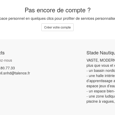
Pas encore de compte ?
pace personnel en quelques clics pour profiter de services personnalisé
Créer votre compte
ts
Stade Nautiq
ez-nous
VASTE, MODERNE,
plus que vous et
.80.77.33
- un bassin nord
il.snhd@talence.fr
- une halle intér
d’apprentissage 
espace jeux d’ea
- un espace bie
- une zone ludiqu
piscine à vagues,